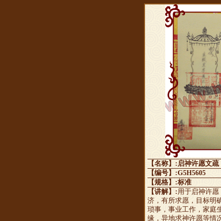
【名称】:启神许愿文疏
【编号】:G5H5605
【规格】:标准
【讲解】:
用于启神许愿
济，有所求愿，目标明
琐事，事业工作，家庭
缘，异地求神许愿等情