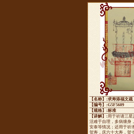
【名称】:求寿添福文疏
【编号】:G5F5609
【规格】:标准
【讲解】:
用于祈请三星
活难于自理，多病缠身
安泰等情况；还用于祈
贺寿，庆六十大寿，贺