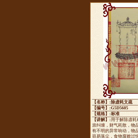
【名称】:除虚耗文疏
【编号】:G5D5605
【规格】:标准
【讲解】:
用于解除虚耗
祟纠缠，财气耗散，物
有不明的异常响动，物
容易落尘，食物腐败过