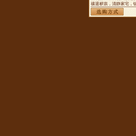
禳退秽祟，清静家宅，