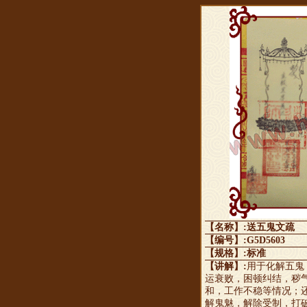
【名称】:送五鬼文疏
【编号】:G5D5603
【规格】:标准
【讲解】:
用于化解五鬼
运衰败，困顿纠结，秽
和，工作不稳等情况；
解鬼魅，解除受制，打