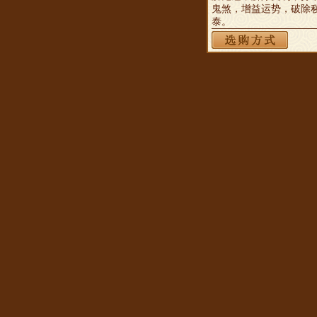
鬼煞，增益运势，破除
泰。