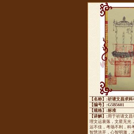
【名称】:祈请文昌求科
【编号】:G5B5601
【规格】:标准
【讲解】:
用于祈请文昌
理文运衰落，文星无光
运不佳，考场不利，科
智慧洪开，心智明澈，