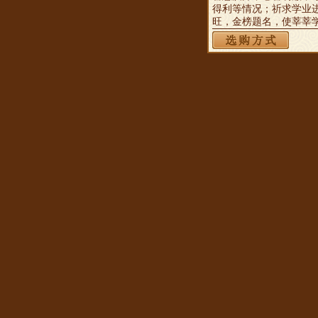
得利等情况；祈求学业
旺，金榜题名，使莘莘