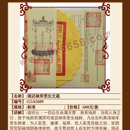
【名称】:填还禄库受生文疏
【编号】:G5A5609
【规格】:标准
|【价格】:600元/套
【讲解】:
道经云：一切众生命属天曹，身系地府，当得人身之
日，曾于地府所属冥司借贷禄库受生钱财。凡在生时典清禄库
受生财者，为人富贵、健康、福厚。世人富贵贫贱之别，皆因
冥官阳禄填阴典债使然。故天尊劝世人在生时方便布施，填还