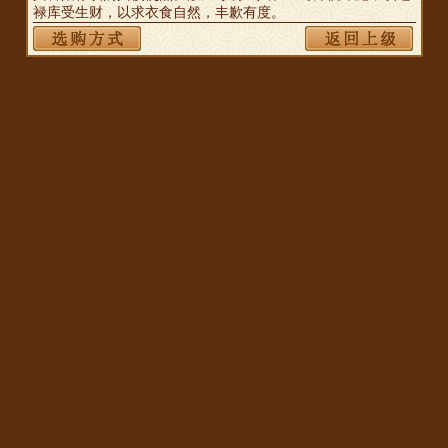
禄库受生财，以求衣食自然，丰歉有度。