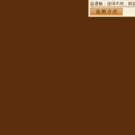
益通畅，连绵不绝，财