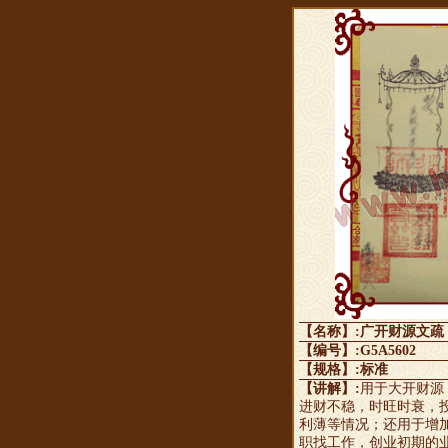
【名称】:广开财源文疏
【编号】:G5A5602
【规格】:标准
【讲解】:
用于大开财源
进财不稳，时旺时衰，
利薄等情况；还用于增
职找工作，创业初期的