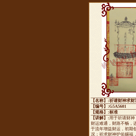
【名称】:祈请财神求财
【编号】:G5A5601
【规格】:标准
【讲解】:
用于祈请财神
财运难通，财路不畅，
于流年增益财运，初期
况；祈求财神护佑赐福